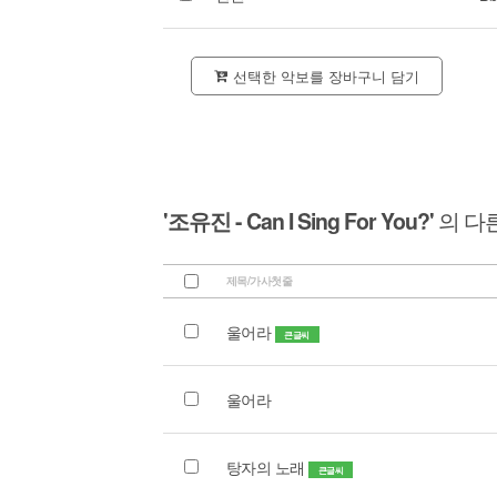
선택한 악보를 장바구니 담기
'조유진 - Can I Sing For You?'
의 다
제목/가사첫줄
울어라
큰글씨
울어라
탕자의 노래
큰글씨