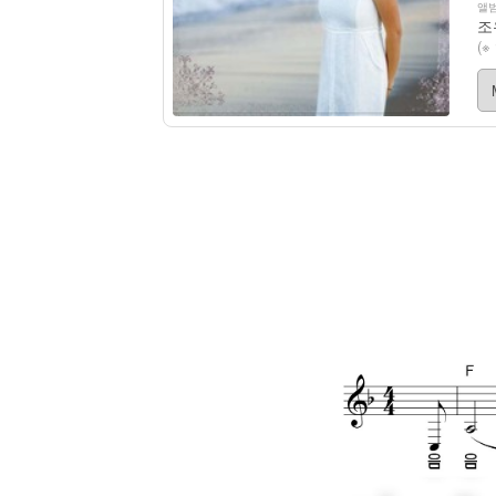
앨범
조유
(