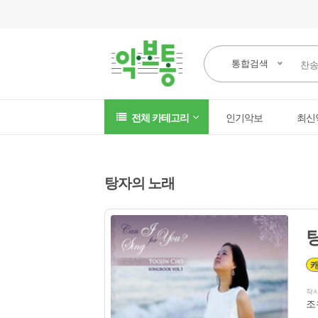
통합검색
전체 카테고리
인기악보
최신
탕자의 노래
작
조