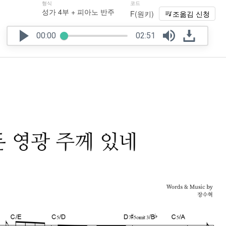
형식
코드
성가 4부 + 피아노 반주
F(원키)
조옮김 신청
00:00
02:51