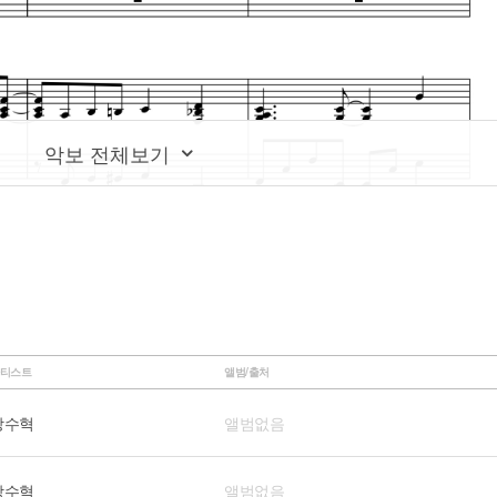
악보 전체보기
티스트
앨범/출처
장수혁
앨범없음
장수혁
앨범없음