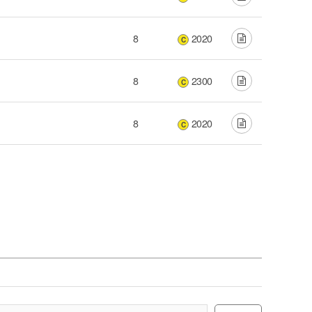
8
2020
C
8
2300
C
8
2020
C