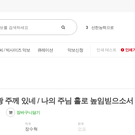
3
선한능력으로
씨 / 빅사이즈 악보
큐레이션
악보신청
인쇄 테스트
인쇄가
광 주께 있네 / 나의 주님 홀로 높임빋으소서
장바구니담기
작곡
편곡
장수혁
없음