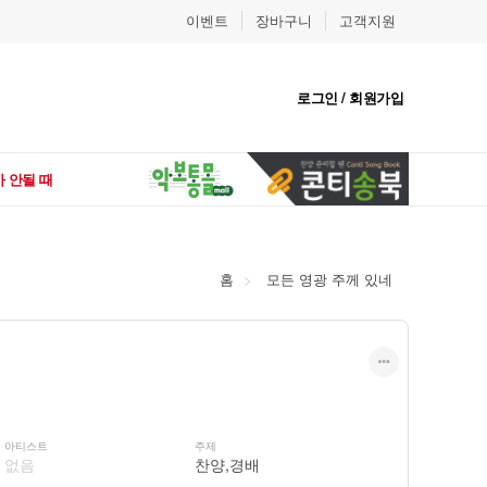
이벤트
장바구니
고객지원
로그인 / 회원가입
 안될 때
홈
모든 영광 주께 있네
아티스트
주제
없음
찬양,경배