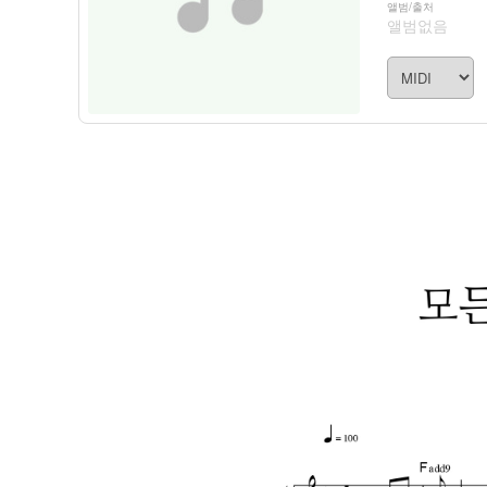
앨범/출처
앨범없음