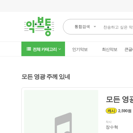
통합검색
전체 카테고리
인기악보
최신악보
큰글
모든 영광 주께 있네
모든 영
캐시
2,590원
작사
장수혁