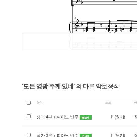
'모든 영광 주께 있네'
의 다른 악보형식
형식
코드
아
성가 4부 + 피아노 반주
F (원키)
큰글씨
성가 3부 + 피아노 반주
F (원키)
큰글씨