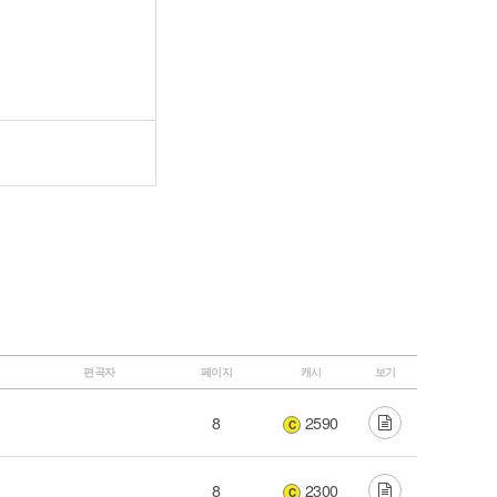
편곡자
페이지
캐시
보기
8
2590
C
8
2300
C