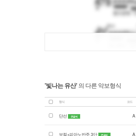
'빛나는 유산'
의 다른 악보형식
형식
코드
단선
A
큰글씨
보컬+피아노반주 3단
A
큰글씨