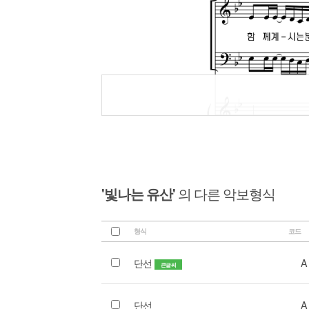
'빛나는 유산'
의 다른 악보형식
형식
코드
단선
A
큰글씨
단선
A