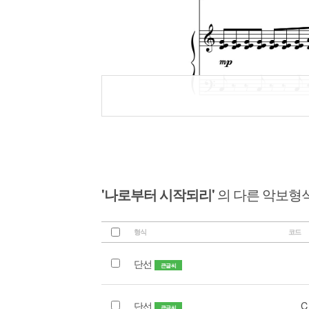
'나로부터 시작되리'
의 다른 악보형
형식
코드
단선
큰글씨
단선
C
큰글씨