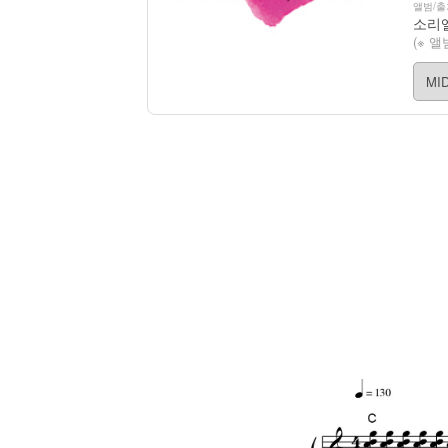
앨범/출
(※ 