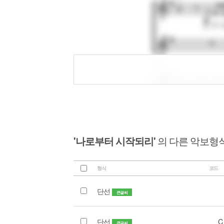
'나로부터 시작되리'
의 다른 악보형
형식
코드
단선
큰글씨
단선
C
큰글씨