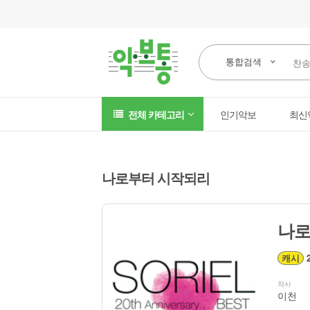
통합검색
전체 카테고리
인기악보
최신
나로부터 시작되리
나로
캐시
2
작사
이천