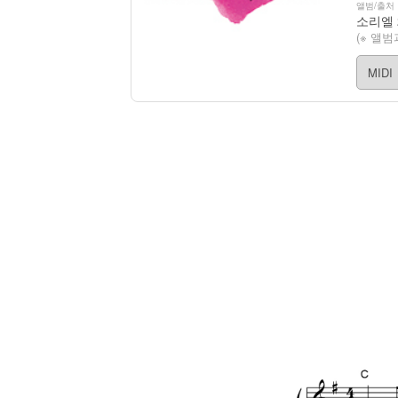
앨범/출처
(※ 앨