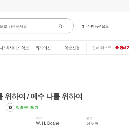
4
꽃들도
씨 / 빅사이즈 악보
큐레이션
악보신청
인쇄 테스트
인쇄가
 위하여 / 예수 나를 위하여
장바구니담기
작곡
편곡
W. H. Doane
장수혁