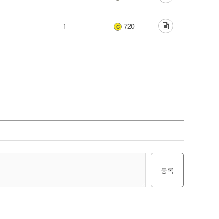
1
720
C