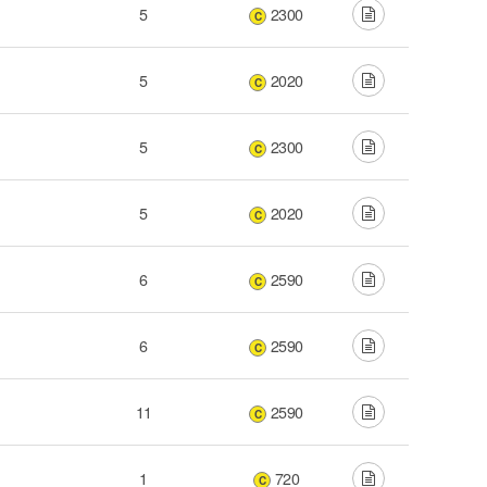
5
2300
C
5
2020
C
5
2300
C
5
2020
C
6
2590
C
6
2590
C
11
2590
C
1
720
C