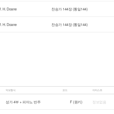
. H. Doane
찬송가 144장 (통일144)
. H. Doane
찬송가 144장 (통일144)
악보형식
코드
아티스트
성가 4부 + 피아노 반주
F (원키)
정보없음