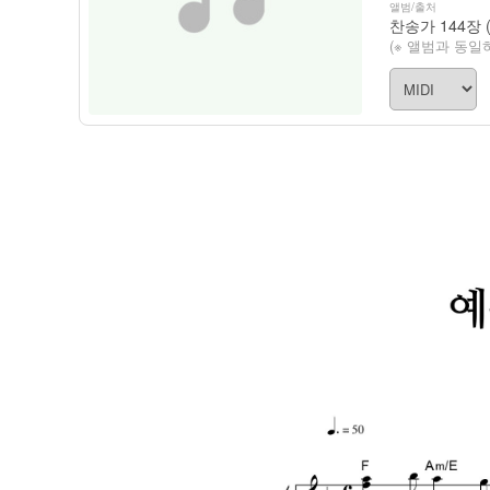
앨범/출처
찬송가 144장 
(※ 앨범과 동일