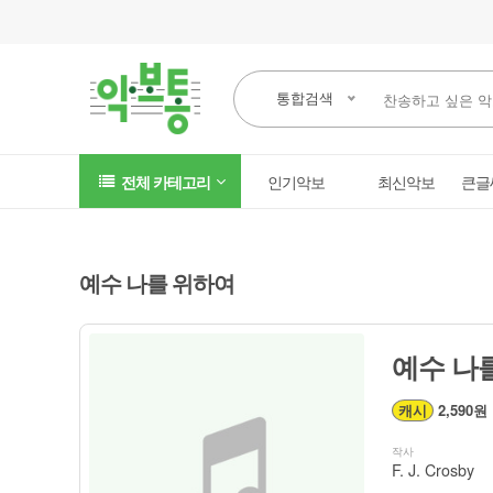
통합검색
전체 카테고리
인기악보
최신악보
큰글
예수 나를 위하여
예수 나를
캐시
2,590원
작사
F. J. Crosby