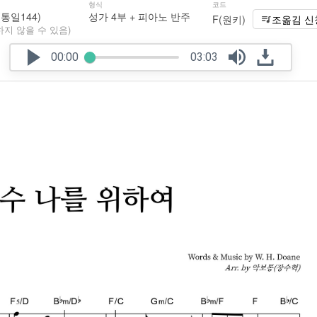
형식
코드
(통일144)
성가 4부 + 피아노 반주
F(원키)
조옮김 신
하지 않을 수 있음)
00:00
03:03