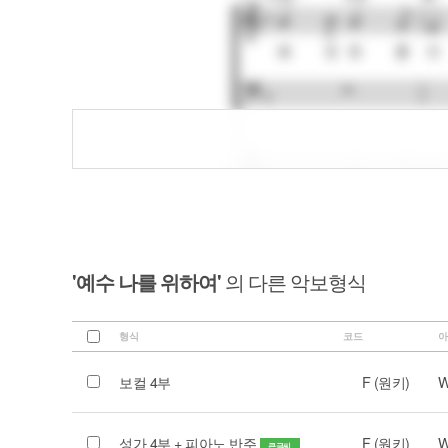
'예수 나를 위하여'
의 다른 악보형식
형식
코드
아
보컬 4부
F (원키)
W
성가 4부 + 피아노 반주
F (원키)
W
큰글씨