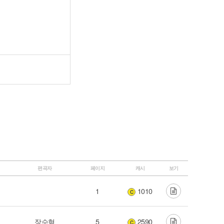
편곡자
페이지
캐시
보기
1
1010
C
장수혁
5
2590
C