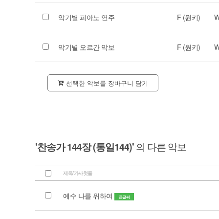
악기별 피아노 연주
F (원키)
W
악기별 오르간 악보
F (원키)
W
선택한 악보를 장바구니 담기
'찬송가 144장 (통일144)'
의 다른 악보
제목/가사첫줄
예수 나를 위하여
큰글씨