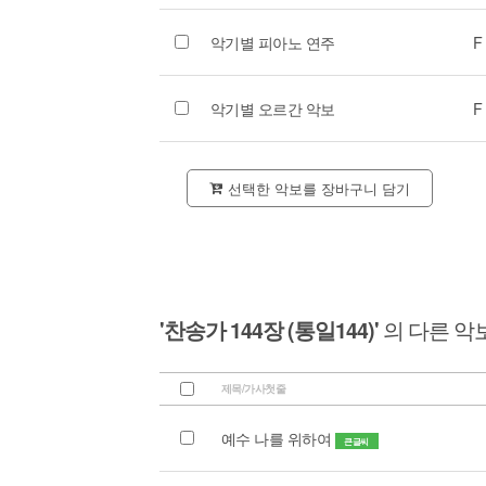
악기별 피아노 연주
F
악기별 오르간 악보
F
선택한 악보를 장바구니 담기
'찬송가 144장 (통일144)'
의 다른 악
제목/가사첫줄
예수 나를 위하여
큰글씨