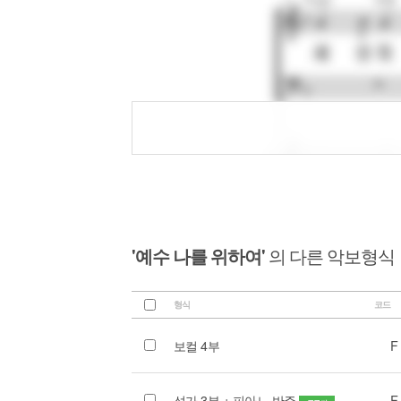
'예수 나를 위하여'
의 다른 악보형식
형식
코드
보컬 4부
F
성가 3부 + 피아노 반주
F