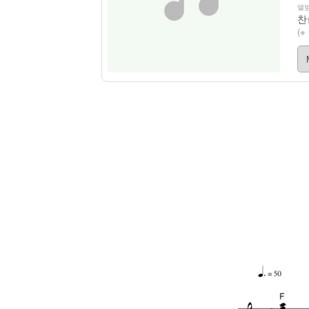
앨범
찬
(