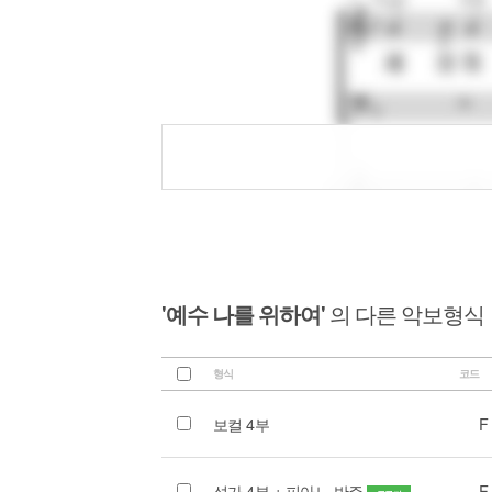
'예수 나를 위하여'
의 다른 악보형식
형식
코드
보컬 4부
F
성가 4부 + 피아노 반주
F