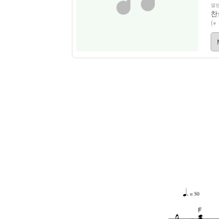
앨범
찬
(