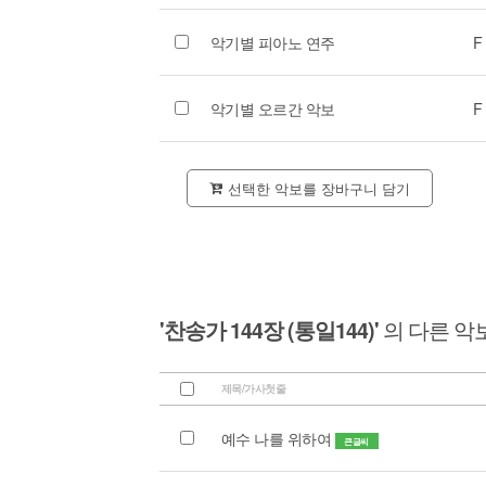
악기별 피아노 연주
F
악기별 오르간 악보
F
선택한 악보를 장바구니 담기
'찬송가 144장 (통일144)'
의 다른 악
제목/가사첫줄
예수 나를 위하여
큰글씨